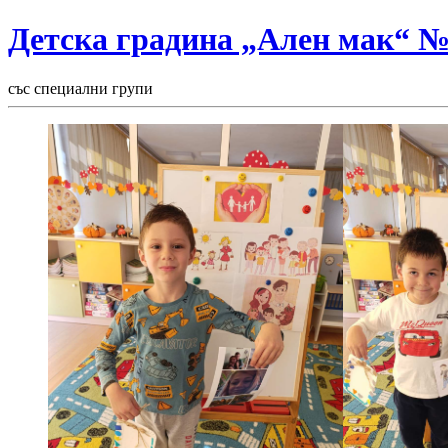
Детска градина „Ален мак“ 
със специални групи