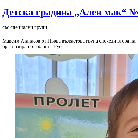
Детска градина „Ален мак“ 
със специални групи
Максим Атанасов от Първа възрастова група спечели втора наг
организиран от община Русе