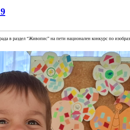
№9
рада в раздел “Живопис” на пети национален конкурс по изобра