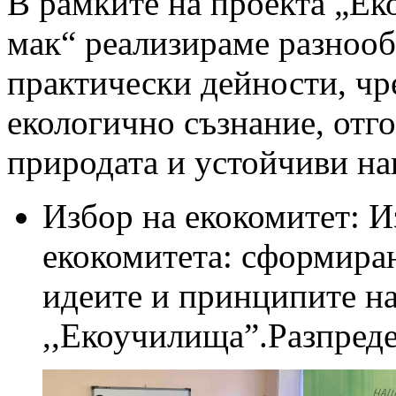
В рамките на проекта „Е
мак“ реализираме разнооб
практически дейности, чр
екологично съзнание, отг
природата и устойчиви на
Избор на екокомитет: И
екокомитета: сформиран
идеите и принципите н
,,Екоучилища”.Разпреде