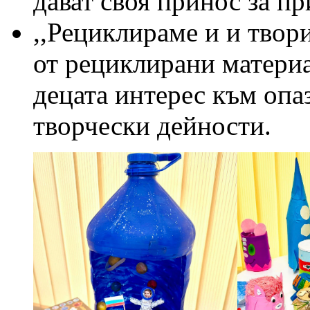
дават своя принос за п
,,Рециклираме и и твор
от рециклирани материал
децата интерес към опа
творчески дейности.