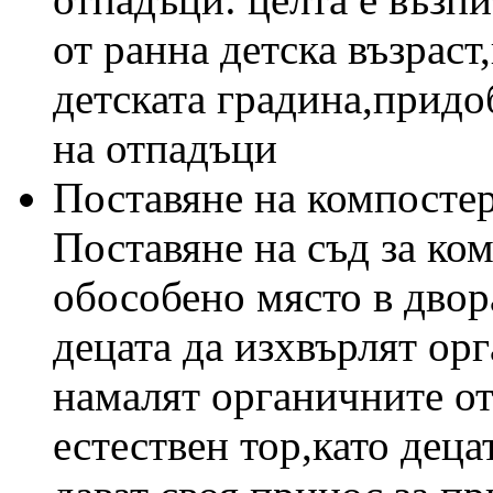
от ранна детска възраст
детската градина,придо
на отпадъци
Поставяне на компостер
Поставяне на съд за ко
обособено място в двор
децата да изхвърлят орг
намалят органичните от
естествен тор,като децат