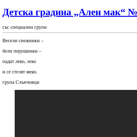
Детска градина „Ален мак“ 
със специални групи
Весели снежинки –
бели перушинки –
падат леко, леко
и се стелят меко.
група Слънчовци