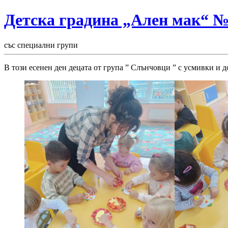
Детска градина „Ален мак“ 
със специални групи
В този есенен ден децата от група ” Слънчовци ” с усмивки и 