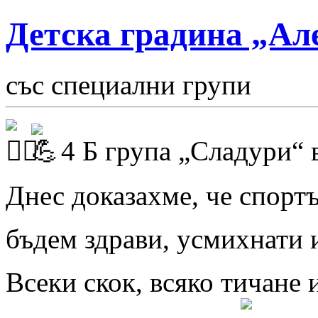
Детска градина „Ал
със специални групи
4 Б група „Сладури“ 
Днес доказахме, че спортъ
бъдем здрави, у
смихнати 
Всеки скок, всяко тичане 