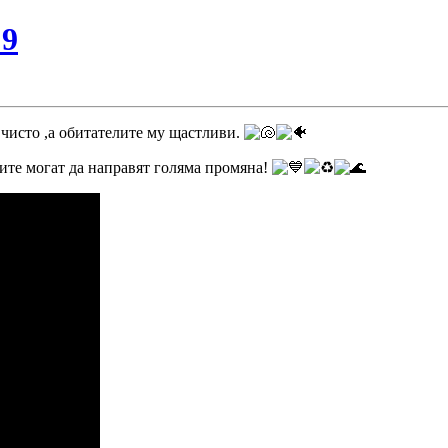
№9
 чисто ,а обитателите му щ
астливи.
ките могат да направят голяма промяна!