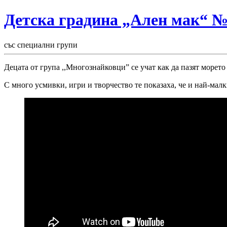
Детска градина „Ален мак“ 
със специални групи
Децата от група ,,Многознайковци” се учат как да пазят морето
С много усмивки, игри и творчество те показаха, че и най-мал