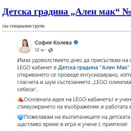
Детска градина „Ален мак“ 
със специални групи