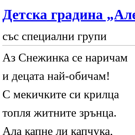
Детска градина „Ал
със специални групи
Аз Снежинка се наричам
и
децата най-обичам!
С мекичките си крилца
топля житните зрънца.
Ала капне ли капчука,