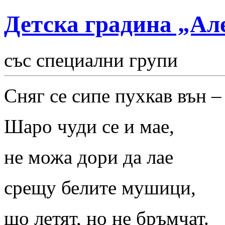
Детска градина „Ал
със специални групи
Сняг се сипе пухкав вън –
Шаро чуди се и мае,
не можа дори да лае
срещу белите мушици,
що летят, но не бръмчат.