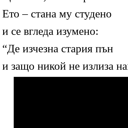
Ето – стана му студено
и се вгледа изумено:
“Де изчезна стария пън
и защо никой не излиза н