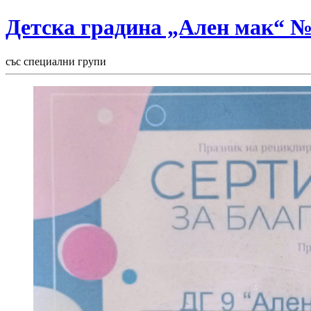
Детска градина „Ален мак“ 
със специални групи