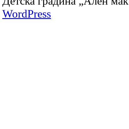
Детска градина „Ален мак
WordPress