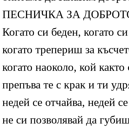
ПЕСНИЧКА ЗА ДОБРОТ
Когато си беден, когато си
когато трепериш за късчет
когато наоколо, кой както 
препъва те с крак и ти уд
недей се отчайва, недей с
не си позволявай да губи