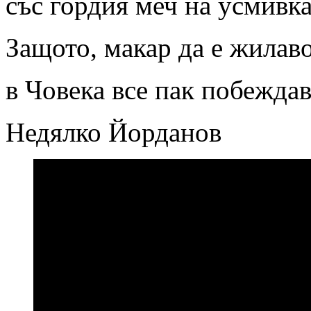
със гордия меч на усмивка
Защото, макар да е жилаво
в Човека все пак побежда
Недялко Йорданов