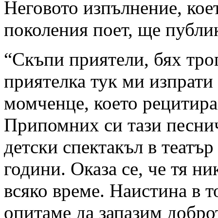
Неговото изпълнение, кое
поколения поет, ще публи
“Скъпи приятели, бях трог
приятелка тук ми изпрати
момченце, което рецитира
Припомних си тази песнич
детски спектакъл в театъ
години. Оказа се, че тя ни
всяко време. Наистина в т
опитаме да запазим доброт