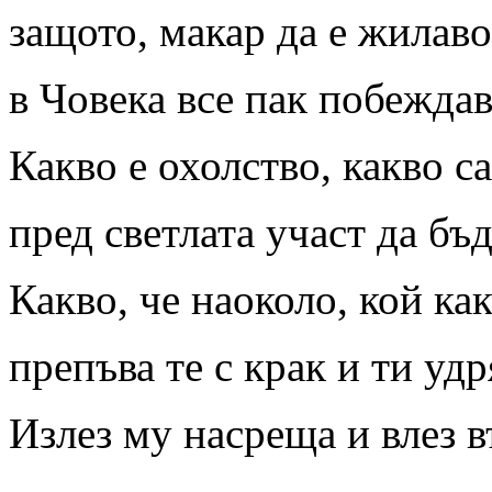
защото, макар да е жилаво
в Човека все пак побежда
Какво е охолство, какво с
пред светлата участ да бъ
Какво, че наоколо, кой как
препъва те с крак и ти уд
Излез му насреща и влез в