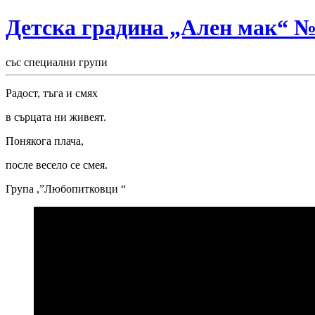
Детска градина „Ален мак“ 
със специални групи
Радост, тъга и смях
в сърцата ни живеят.
Понякога плача,
после весело се смея.
Група ,”Любопитковци “