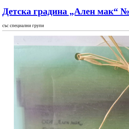
Детска градина „Ален мак“ 
със специални групи