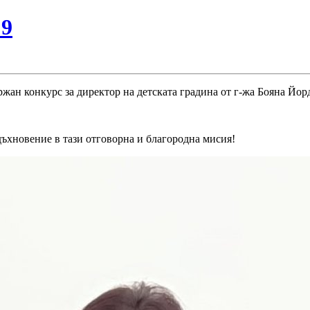
№9
ан конкурс за директор на детската градина от г-жа Бояна Йор
дъхновение в тази отговорна и благородна мисия!