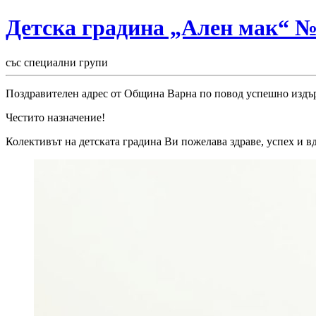
Детска градина „Ален мак“ 
със специални групи
Поздравителен адрес от Община Варна по повод успешно издърж
Честито назначение!
Колективът на детската градина Ви пожелава здраве, успех и в