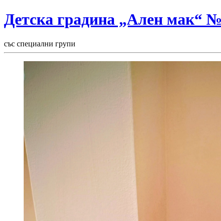
Детска градина „Ален мак“ 
със специални групи