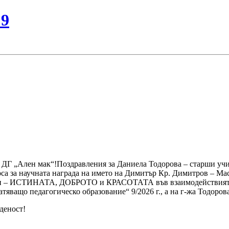
№9
а ДГ „Ален мак“!Поздравления за Даниела Тодорова – старши учи
рса за научната награда на името на Димитър Кр. Димитров – Мас
сти – ИСТИНАТА, ДОБРОТО и КРАСОТАТА във взаимодействията в 
тяващо педагогическо образование“ 9/2026 г., а на г-жа Тодоро
деност!