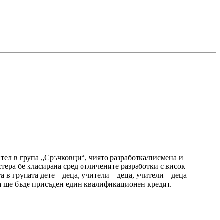
тел в група „Сръчковци“, чиято разработка/писмена и
тера бе класирана сред отличените разработки с висок
групата дете – деца, учители – деца, учители – деца –
ва ще бъде присъден един квалификационен кредит.