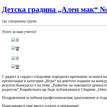
Детска градина „Ален мак“ 
със специални групи
Успех за наш учител!
С радост и гордост споделяме поредното признание за екипа н
презентация/ в категория „Игри“ на деветото издание на конку
резултат.Конкурсът е на тема: „Развитие на човешките ценно
родители“.Разработката ще бъде публикувана в Сборник „Обога
Поздравления за нейния професионализъм, вдъхновение и отда
Пожелаваме и още много успехи и признания!