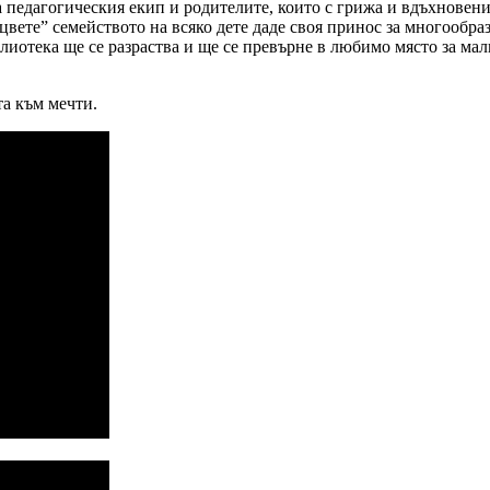
на педагогическия екип и родителите, които с грижа и вдъхнове
цвете” семейството на всяко дете даде своя принос за многообра
блиотека ще се разраства и ще се превърне в любимо място за ма
та към мечти.