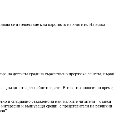
мнящо се пътешествие към царството на книгите. На всяка
ора на детската градина тържествено прерязаха лентата, първи
уващ начин отварят нейните врати. В това технологично време,
етно и специално създадено за най-малките читатели – с меки
го интересни и вълнуващи срещи: с представители на различни
ков”.