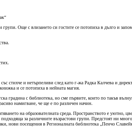
ак“
 групи. Още с влизането си гостите се потопиха в дълго и запо
ства.
стих.
със стихче и нетърпеливи след като г-жа Радка Калчева и директ
книжка и се потопиха в нейната магия.
тска градина с библиотека, но сме първите, които по такъв вълн
расиво намигване, че ще е по различен начин.
атяването на образователната среда. Пространството е уютно, цв
а, подходяща за различните възрастови групи. Предстоят ни мно
казки, нови посещения в Регионалната библиотека „Пенчо Славей