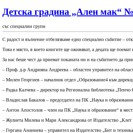
Детска градина „Ален мак“ 
със специални групи
С радост и вълнение отбелязваме едно специално събитие – отк
Това е място, в което книгите ще оживяват, а децата ще поемат
За нас беше чест да приемат поканата ни и на събитието да при
– Проф. д-р Андрияна Андреева – областен управител на облас
– Милен Георгиев – началник отдел „Образование4 към дирек
– Радка Калчева – директор на Регионална библиотека „Пенчо 
– Владислав Бакалов – председател на ПК „Наука и образовани
– Антон Апостолов – член на ПК „Наука и образование“ в мес
– Жулиета Милева и Мари Александрова от Издателство „Клет
– Гергана Ананиева – управител на Издателство „Бит и техник