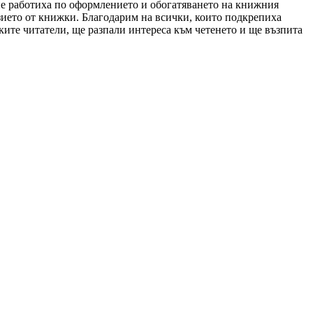
ние работиха по оформлението и обогатяването на книжния
зието от книжки. Благодарим на всички, които подкрепиха
лките читатели, ще разпали интереса към четенето и ще възпита