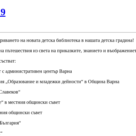
№9
риването на новата детска библиотека в нашата детска
градина!
 на пътешествия из света на приказките, знанието и въображениет
състват:
т с административен център Варна
ция „Образование и младежки дейности“ в Община Варна
Славеков“
е“ в местния общински съвет
тния общински съвет
 България“
а“