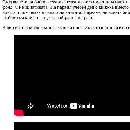
Създаването на библиотеката е резултат от съвместни усилия 
фонд. С инициативата „На първия учебен ден с книжка вместо 
идеята и повярваха в силата на книгата! Вярваме, че новата би
любов към книгата още от най-ранна възраст.
В детските очи една книга е много повече от страници-тя е вра