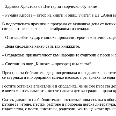
– Здравка Христова от Център за творческо обучение
– Румяна Кирова – автор на книги и бивш учител в ДГ „Ален м
В подготвената празнична програма се включиха деца от всички
спирка от него ги чакаше незабравима изненада:
– От вълшебен куфар излязоха приказни герои и митични съще
– Деца споделиха какво са за тях книжките.
– Отдадохме признателност към народните будители с песен и 
– Светлинно шоу „Книгата – прозорец към света“.
Пред новата библиотека деца посрещнаха и поздравиха гостите 
се втурнаха и игнорирайки всичко наоколо прегърнаха по една 
Гостите останаха впечатлени и споделиха, че не сме първата де
в което се откъсваме от книгите нашата детска градина прави к
Със създаването на библиотеката поставяме нова стъпка в обог
кътове за четене, пъстри рафтове и подбрана детска литератур
издателства, с поети, писатели, родители, които ще четат при