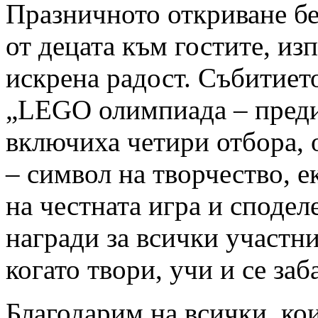
Празничното откриване бе
от децата към гостите, из
искрена радост. Събитиет
„LEGO олимпиада – предиз
включиха четири отбора, 
– символ на творчество, е
на честната игра и сподел
награди за всички участни
когато твори, учи и се заб
Благодарим на всички, кои