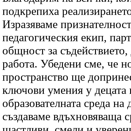
подкрепиха реализиранет
Изразяваме признателност
педагогическия екип, пар
общност за съдействието,
работа. Убедени сме, че н
пространство ще допринес
ключови умения у децата 
образователната среда на 
създаваме вдъхновяваща ср
щастливи, смели и уверени