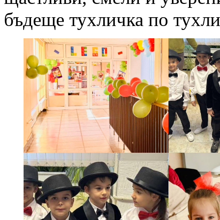
бъдеще тухличка по тухли