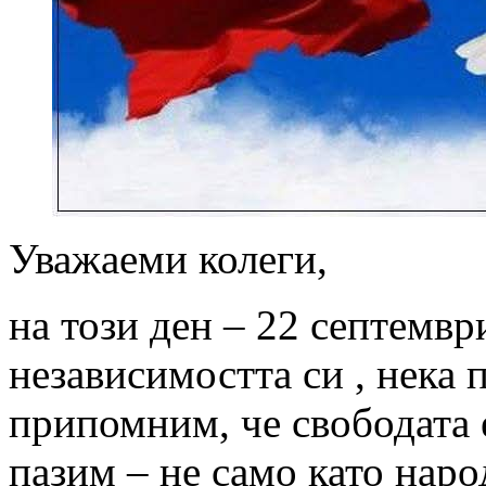
Уважаеми колеги,
на този ден – 22 септемвр
независимостта си , нека п
припомним, че свободата е
пазим – не само като наро