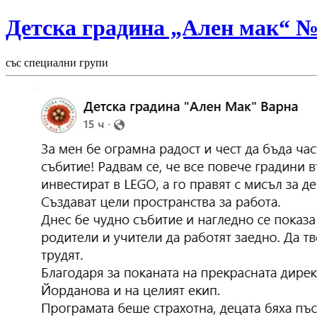
Детска градина „Ален мак“ 
със специални групи