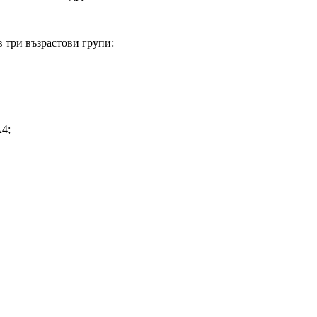
в три възрастови групи:
А4;