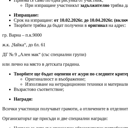
Приема се само по една рисунка от участник;
При изпращане участникът
задължително
трябва да
Изпращане:
Срок на изпращане:
от 10.02.2026г. до 10.04.2026г. (вкл
Творбите трябва да бъдат получени в
оригинал
на адрес:
гр. Варна – п.к.9000
ж.к. „Чайка“, до бл. 61
ДГ № 9 „Ален мак“ (със специални групи)
или лично на място в детската градина.
Творбите ще бъдат оценени от жури по следните крите
Оригиналност и въображение;
Използване на нетрадиционни техники и материали
Възрастово съответствие;
Награди:
Всички участници получават грамоти, а отличените в отделнит
Организаторът ще присъди и две специални награди: