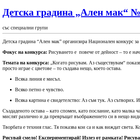
Детска градина „Ален мак“ 
със специални групи
Детска градина “Ален мак” организира Национален конкурс за
Фокус на конкурса:
Рисуването е повече от дейност – то е на
Темата на конкурса:
„Когато рисувам. Аз съществувам“ показва 
просто играе с цветове – то създава нещо, което остава.
Всяка линия е мисъл.
Всяко петно е чувство.
Всяка картина е свидетелство: Аз съм тук. Аз сътворих. И
Създаденото остава – като спомен, като послание, като малка 
мислят различно и да превръщат въображението си в нещо вид
Творбата е техния глас. Тя показва кои са и как виждат света. К
Рисувай смело!
Експериментирай!
Излез от рамката!
Рисува