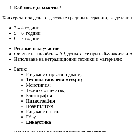
Кой може да участва?
Конкурсът е за деца от детските градини в страната, разделени 
3 – 4 години
5 – 6 години
6 – 7 години
Регламент за участие:
Формат на творбата – А3, допуска се при най-малките и 
Използване на нетрадиционни техники и материали:
Батик;
Рисуване с пръсти и длани;
Техника сапунени мехури;
Монотипия;
Техника отпечатък;
Блотография
Ниткография
Поантилизъм
Рисуване със сол
Ебру
Енкаустика