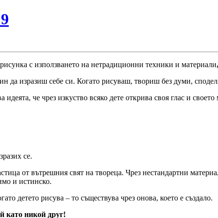
№9
 рисунка с използването на нетрадиционни техники и материали
чин да изразиш себе си. Когато рисуваш, твориш без думи, сподел
идеята, че чрез изкуство всяко дете открива своя глас и своето мя
зразих се.
частица от вътрешния свят на твореца. Чрез нестандартни материа
имо и истинско.
огато детето рисува – то съществува чрез онова, което е създало.
й като никой друг!