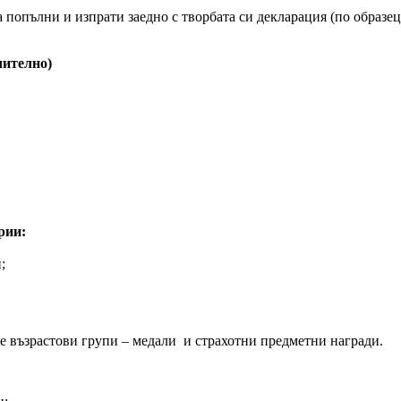
 попълни и изпрати заедно с творбата си декларация (по образец
ючително)
рии:
;
е възрастови групи – медали и страхотни предметни награди.