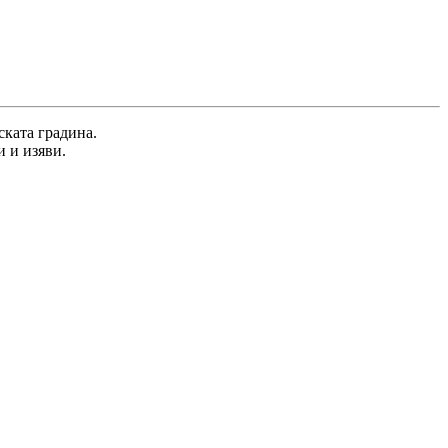
ската градина.
 и изяви.