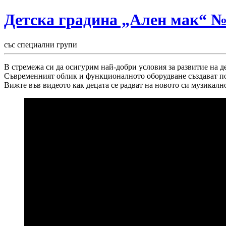
Детска градина „Ален мак“ 
със специални групи
В стремежа си да осигурим най-добри условия за развитие на де
Съвременният облик и функционалното оборудване създават по
Вижте във видеото как децата се радват на новото си музикалн