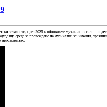
№9
тските таланти, през 2025 г. обновихме музикалния салон на дет
дходяща среда за провеждане на музикални занимания, празници
о пространство.