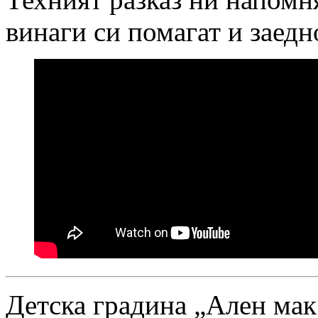
винаги си помагат и заедн
Детска градина „Ален мак