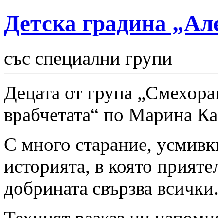
Детска градина „Ал
със специални групи
Децата от група „Смехор
врабчетата“ по Марина Ка
С много старание, усмивк
историята, в която прияте
добрината свързва всички
Техният разказ ни напомн