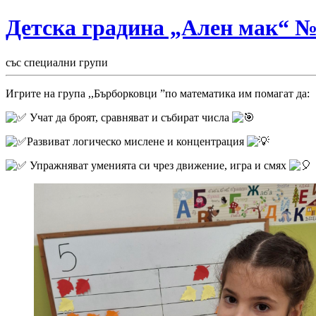
Детска градина „Ален мак“ 
със специални групи
Игрите на група ,,Бърборковци ”по математика им помагат да:
Учат да броят, сравняват и събират числа
Развиват логическо мислене и концентрация
Упражняват уменията си чрез движение, игра и смях