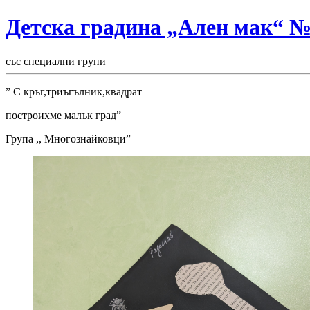
Детска градина „Ален мак“ 
със специални групи
” С кръг,триъгълник,квадрат
построихме малък град”
Група ,, Многознайковци”