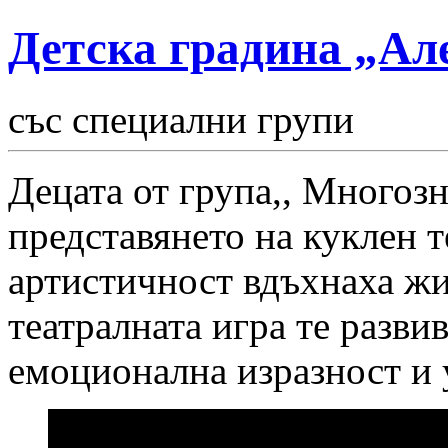
Детска градина „Ал
със специални групи
Децата от група,, Многозн
представянето на куклен т
артистичност вдъхнаха жи
театралната игра те разви
емоционална изразност и у