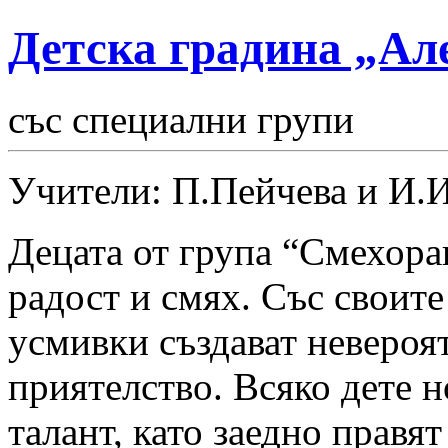
Детска градина „Ал
със специални групи
Учители: П.Пейчева и И.
Децата от група “Смехора
радост и смях. Със своит
усмивки създават невероя
приятелство. Всяко дете н
талант, като заедно правят