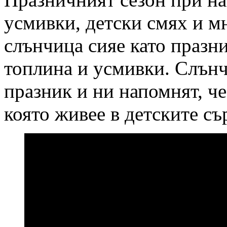
усмивки, детски смях и м
слънчица сияе като празни
топлина и усмивки. Слънч
празник и ни напомнят, че
която живее в детските съ