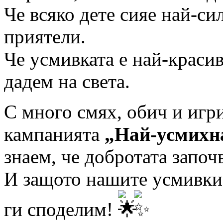
Че всяко дете сияе най-си
приятели.
Че усмивката е най-краси
дадем на света.
С много смях, обич и игр
кампанията
„Най-усмихн
знаем, че добротата започ
И защото нашите усмивки не
ги споделим!