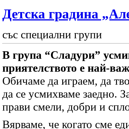
Детска градина „Ал
със специални групи
В група “Сладури” усмив
приятелството е най-ва
Обичаме да играем, да тво
да се усмихваме заедно. За
прави смели, добри и спл
Вярваме, че когато сме ед