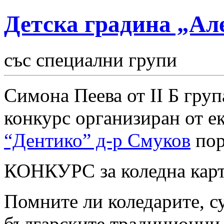
Детска градина „Ал
със специални групи
Симона Пеева от II Б гру
конкурс организиран от е
“Дентико” д-р Смуков
пор
КОНКУРС за коледна кар
Помните ли коледарите, с
българските традиционни 