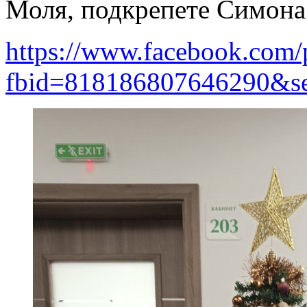
Моля, подкрепете Симона П
https://www.facebook.com/
fbid=818186807646290&s