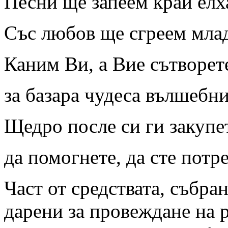
Песни ще запеем край елх
Със любов ще сгреем млад
Каним Ви, а Вие сътворет
за базара чудеса вълшебни
Щедро после си ги закупе
да помогнете, да сте потр
Част от средствата, събра
дарени за провеждане на 