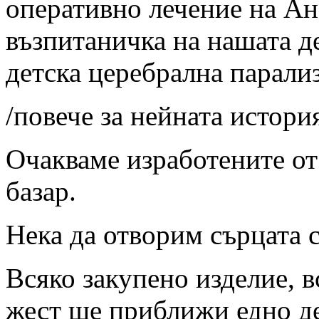
оперативно лечение на Ан
възпитаничка на нашата де
детска церебрална парализ
/повече за нейната истори
Очакваме изработените от
базар.
Нека да отворим сърцата с
Всяко закупено изделие, в
жест ще приближи едно де