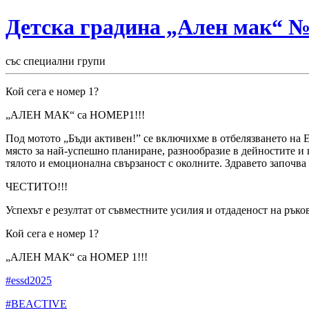
Детска градина „Ален мак“ 
със специални групи
Кой сега е номер 1?
„АЛЕН МАК“ са НОМЕР1!!!
Под мотото „Бъди активен!” се включихме в отбелязването на 
място за най-успешно планиране, разнообразие в дейностите и 
тялото и емоционална свързаност с околните. Здравето започва о
ЧЕСТИТО!!!
Успехът е резултат от съвместните усилия и отдаденост на ръко
Кой сега е номер 1?
„АЛЕН МАК“ са НОМЕР 1!!!
#essd2025
#BEACTIVE