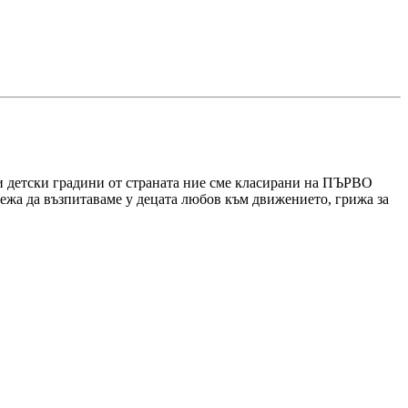
ли детски градини от страната ние сме класирани на ПЪРВО
межа да възпитаваме у децата любов към движението, грижа за