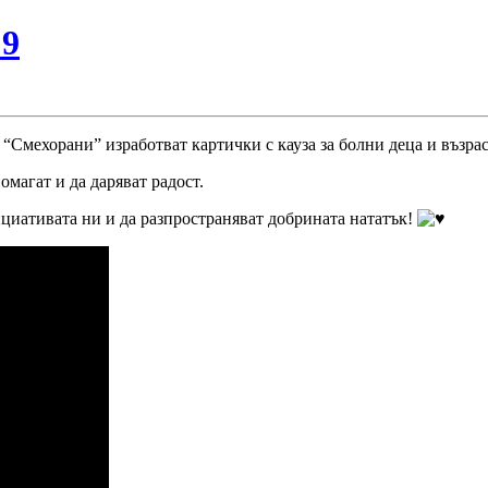
№9
 “Смехорани” изработват картички с кауза за болни деца и в
ъзра
помагат и да даряват радост.
ициативата ни и да разпространяват добрината нататък!