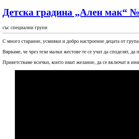
Детска градина „Ален мак“ 
със специални групи
С много старание, усмивки и добро настроение децата от група
Вярваме, че чрез тези малки жестове те се учат да споделят, да 
Приветстваме всички, които имат желание, да се включат в ин