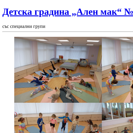
Детска градина „Ален мак“ 
със специални групи