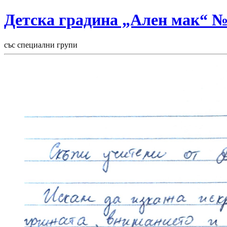
Детска градина „Ален мак“ 
със специални групи