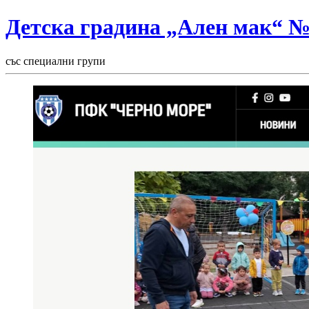
Детска градина „Ален мак“ 
със специални групи