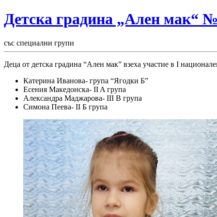
Детска градина „Ален мак“ 
със специални групи
Деца от детска градина “Ален мак” взеха участие в I национал
Катерина Иванова- група “Ягодки Б”
Есения Македонска- II A група
Александра Маджарова- III В група
Симона Пеева- II Б група