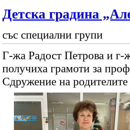
Детска градина „Ал
със специални групи
Г-жа Радост Петрова и г-
получиха грамоти за про
Сдружение на родителите 