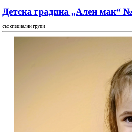
Детска градина „Ален мак“ 
със специални групи