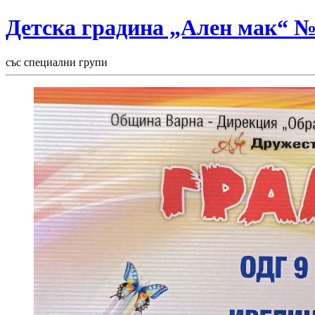
Детска градина „Ален мак“ 
със специални групи