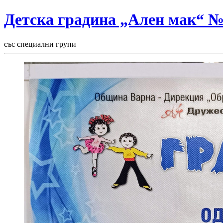
Детска градина „Ален мак“ 
със специални групи