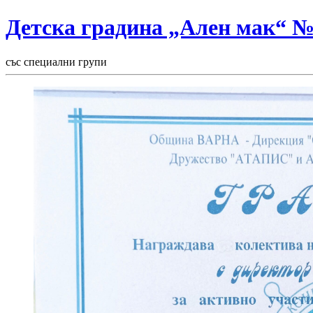
Детска градина „Ален мак“ 
със специални групи