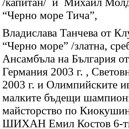
/капитан/ и Михаил Молдо
“Черно море Тича”,
Владислава Танчева от Кл
“Черно море” /златна, сре
Ансамбъла на България от
Германия 2003 г. , Светов
2003 г. и Олимпийските иг
малките бъдещи шампион
майсторство по Киокушин
ШИХАН Емил Костов 6-т