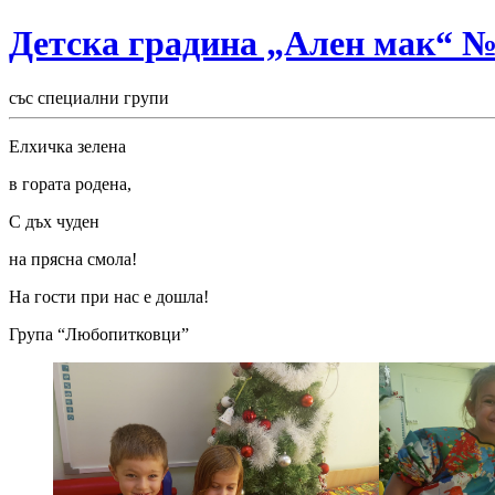
Детска градина „Ален мак“ 
със специални групи
Елхичка зелена
в гората родена,
С
дъх чуден
на прясна смола!
На гости при нас е дошла!
Група “Любопитковци”