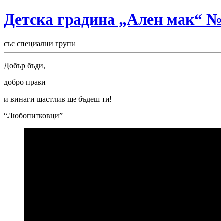
Детска градина „Ален мак“ 
със специални групи
Добър бъди,
добро прави
и
винаги щастлив ще бъдеш ти!
“Любопитковци”