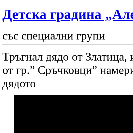
Детска градина „Ал
със специални групи
Тръгнал дядо от Златица,
от гр.” Сръчковци” намер
дядото