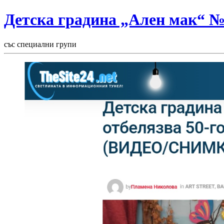
Детска градина „Ален мак“ 
със специални групи