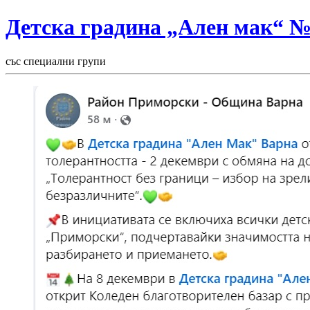
Детска градина „Ален мак“ 
със специални групи